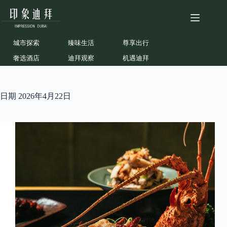
跳
至
内
容
城市探索
臻味生活
尊享出行
奢选酒店
迪拜观察
机遇迪拜
日期
2026年4月22日