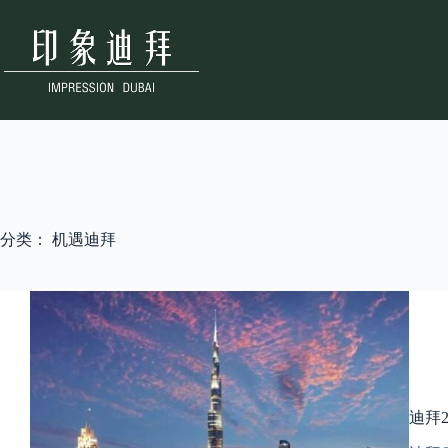
跳
至
内
容
分类：
机遇迪拜
迪拜