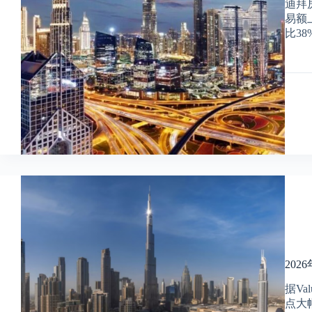
迪拜
易额
比38
20
据V
点大