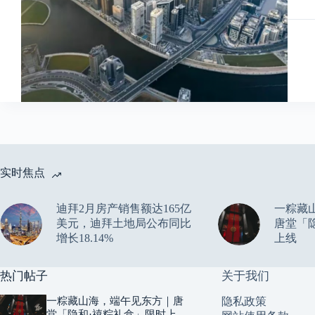
实时焦点
迪拜2月房产销售额达165亿
一粽藏
美元，迪拜土地局公布同比
唐堂「
增长18.14%
上线
热门帖子
关于我们
一粽藏山海，端午见东方｜唐
隐私政策
堂「隐和·禧粽礼盒」限时上