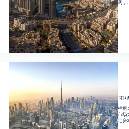
测，
阿联
根据
市场
宅资