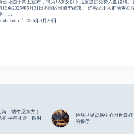
奇迹花园于周五宣布，将为12岁及以下儿童提供免费入园福利。 
持续至2026年5月31日本园区当前季结束。 优惠适用人群涵盖
示，…
dubaiadm
2026年3月20日
山海，端午见东方｜
迪拜世界贸易中心附近最好
隐和·禧粽礼盒」限时
的餐厅