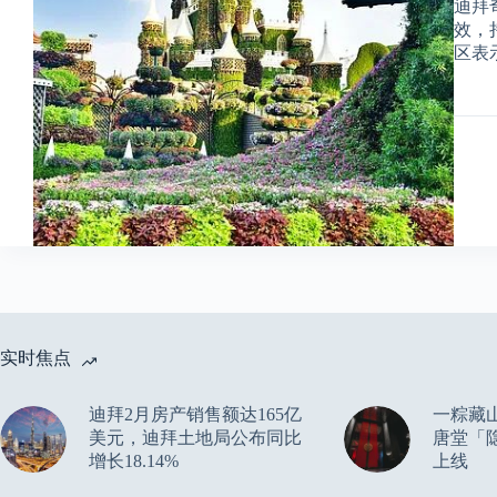
迪拜
效，
区表
实时焦点
迪拜2月房产销售额达165亿
一粽藏
美元，迪拜土地局公布同比
唐堂「
增长18.14%
上线