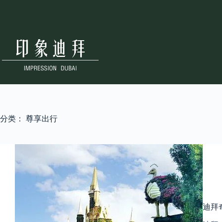
跳
至
内
容
分类：
尊享出行
迪拜