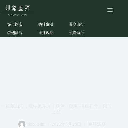
跳
至
内
容
城市探索
臻味生活
尊享出行
奢选酒店
迪拜观察
机遇迪拜
一粽藏山海，端午见东方｜唐堂「隐和·禧粽礼盒」限时
上线
dubaiadm
2026年5月26日
迪拜观察