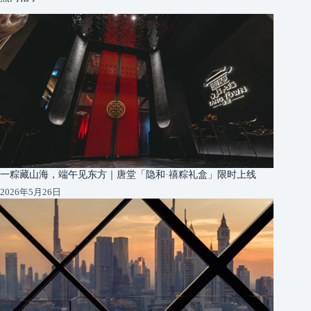
一粽藏山海，端午见东方｜唐堂「隐和·禧粽礼盒」限时上线
2026年5月26日