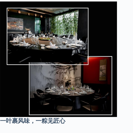
一叶裹风味，一粽见匠心