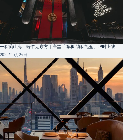
一粽藏山海，端午见东方｜唐堂「隐和·禧粽礼盒」限时上线
2026年5月26日