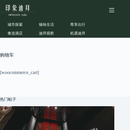
跳
至
内
容
城市探索
臻味生活
尊享出行
奢选酒店
迪拜观察
机遇迪拜
购物车
[woocommerce_cart]
热门帖子