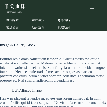
跳
至
内
容
城市探索
臻味生活
尊享出行
奢选酒店
迪拜观察
机遇迪拜
Image & Gallery Block
Porttitor leo a diam sollicitudin tempor id. Cursus mattis molestie a
iaculis at erat pellentesque. Malesuada proin libero nunc consequat
interdum varius sit amet mattis. Sem fringilla ut morbi tincidunt augue
interdum. Netus et malesuada fames ac turpis egestas maecenas
pharetra convallis. Nulla aliquet porttitor lacus luctus accumsan tortor
posuere ac. Nisl suscipit adipiscing bibendum est.
Left Aligned Image
Has wisi placerat legendos in, eu eos eius lorem consequat. In cum
eruditi facilis, qui id facer scripserit. Ne vix nulla eirmod iracundia, vix
et accusam officiis. Cum nobis munere partem ei.