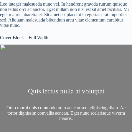
Leo integer malesuada nunc vel. In hendrerit gravida rutrum quisque
non tellus orci ac auctor. Eget nullam non nisi est sit amet facilisis. Mi
eget mauris pharetra et. Sit amet est placerat in egestas erat imperdiet
sed. Aliquam malesuada bibendum arcu vitae elementum curabitur
vitae nunc.
Cover Block – Full Width
Quis lectus nulla at volutpat
Odio morbi quis commodo odio aenean sed adipiscing diam. Ac
tortor dignissim convallis aenean. Eget nunc scelerisque viverra
mauris.