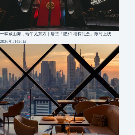
一粽藏山海，端午见东方｜唐堂「隐和·禧粽礼盒」限时上线
2026年5月26日