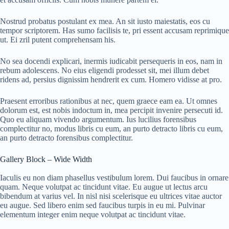
Nostrud probatus postulant ex mea. An sit iusto maiestatis, eos cu
tempor scriptorem. Has sumo facilisis te, pri essent accusam reprimique
ut. Ei zril putent comprehensam his.
No sea docendi explicari, inermis iudicabit persequeris in eos, nam in
rebum adolescens. No eius eligendi prodesset sit, mei illum debet
ridens ad, persius dignissim hendrerit ex cum. Homero vidisse at pro.
Praesent erroribus rationibus at nec, quem graece eam ea. Ut omnes
dolorum est, est nobis indoctum in, mea percipit invenire persecuti id.
Quo eu aliquam vivendo argumentum. Ius lucilius forensibus
complectitur no, modus libris cu eum, an purto detracto libris cu eum,
an purto detracto forensibus complectitur.
Gallery Block – Wide Width
Iaculis eu non diam phasellus vestibulum lorem. Dui faucibus in ornare
quam. Neque volutpat ac tincidunt vitae. Eu augue ut lectus arcu
bibendum at varius vel. In nisl nisi scelerisque eu ultrices vitae auctor
eu augue. Sed libero enim sed faucibus turpis in eu mi. Pulvinar
elementum integer enim neque volutpat ac tincidunt vitae.