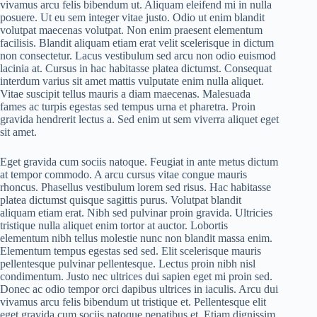
vivamus arcu felis bibendum ut. Aliquam eleifend mi in nulla
posuere. Ut eu sem integer vitae justo. Odio ut enim blandit
volutpat maecenas volutpat. Non enim praesent elementum
facilisis. Blandit aliquam etiam erat velit scelerisque in dictum
non consectetur. Lacus vestibulum sed arcu non odio euismod
lacinia at. Cursus in hac habitasse platea dictumst. Consequat
interdum varius sit amet mattis vulputate enim nulla aliquet.
Vitae suscipit tellus mauris a diam maecenas. Malesuada
fames ac turpis egestas sed tempus urna et pharetra. Proin
gravida hendrerit lectus a. Sed enim ut sem viverra aliquet eget
sit amet.
Eget gravida cum sociis natoque. Feugiat in ante metus dictum
at tempor commodo. A arcu cursus vitae congue mauris
rhoncus. Phasellus vestibulum lorem sed risus. Hac habitasse
platea dictumst quisque sagittis purus. Volutpat blandit
aliquam etiam erat. Nibh sed pulvinar proin gravida. Ultricies
tristique nulla aliquet enim tortor at auctor. Lobortis
elementum nibh tellus molestie nunc non blandit massa enim.
Elementum tempus egestas sed sed. Elit scelerisque mauris
pellentesque pulvinar pellentesque. Lectus proin nibh nisl
condimentum. Justo nec ultrices dui sapien eget mi proin sed.
Donec ac odio tempor orci dapibus ultrices in iaculis. Arcu dui
vivamus arcu felis bibendum ut tristique et. Pellentesque elit
eget gravida cum sociis natoque penatibus et. Etiam dignissim