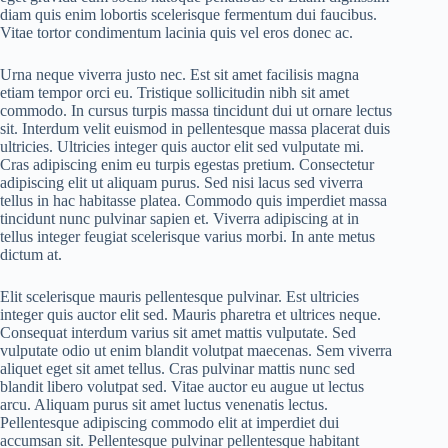
diam quis enim lobortis scelerisque fermentum dui faucibus.
Vitae tortor condimentum lacinia quis vel eros donec ac.
Urna neque viverra justo nec. Est sit amet facilisis magna
etiam tempor orci eu. Tristique sollicitudin nibh sit amet
commodo. In cursus turpis massa tincidunt dui ut ornare lectus
sit. Interdum velit euismod in pellentesque massa placerat duis
ultricies. Ultricies integer quis auctor elit sed vulputate mi.
Cras adipiscing enim eu turpis egestas pretium. Consectetur
adipiscing elit ut aliquam purus. Sed nisi lacus sed viverra
tellus in hac habitasse platea. Commodo quis imperdiet massa
tincidunt nunc pulvinar sapien et. Viverra adipiscing at in
tellus integer feugiat scelerisque varius morbi. In ante metus
dictum at.
Elit scelerisque mauris pellentesque pulvinar. Est ultricies
integer quis auctor elit sed. Mauris pharetra et ultrices neque.
Consequat interdum varius sit amet mattis vulputate. Sed
vulputate odio ut enim blandit volutpat maecenas. Sem viverra
aliquet eget sit amet tellus. Cras pulvinar mattis nunc sed
blandit libero volutpat sed. Vitae auctor eu augue ut lectus
arcu. Aliquam purus sit amet luctus venenatis lectus.
Pellentesque adipiscing commodo elit at imperdiet dui
accumsan sit. Pellentesque pulvinar pellentesque habitant