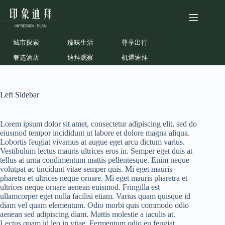
跳
至
内
容
城市探索
臻味生活
尊享出行
奢选酒店
迪拜观察
机遇迪拜
Left Sidebar
Lorem ipsum dolor sit amet, consectetur adipiscing elit, sed do
eiusmod tempor incididunt ut labore et dolore magna aliqua.
Lobortis feugiat vivamus at augue eget arcu dictum varius.
Vestibulum lectus mauris ultrices eros in. Semper eget duis at
tellus at urna condimentum mattis pellentesque. Enim neque
volutpat ac tincidunt vitae semper quis. Mi eget mauris
pharetra et ultrices neque ornare. Mi eget mauris pharetra et
ultrices neque ornare aenean euismod. Fringilla est
ullamcorper eget nulla facilisi etiam. Varius quam quisque id
diam vel quam elementum. Odio morbi quis commodo odio
aenean sed adipiscing diam. Mattis molestie a iaculis at.
Lectus quam id leo in vitae. Fermentum odio eu feugiat