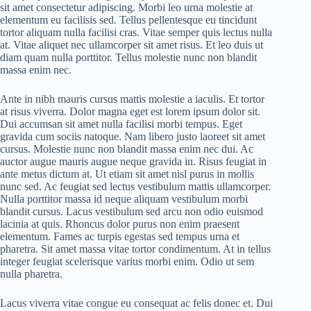
sit amet consectetur adipiscing. Morbi leo urna molestie at
elementum eu facilisis sed. Tellus pellentesque eu tincidunt
tortor aliquam nulla facilisi cras. Vitae semper quis lectus nulla
at. Vitae aliquet nec ullamcorper sit amet risus. Et leo duis ut
diam quam nulla porttitor. Tellus molestie nunc non blandit
massa enim nec.
Ante in nibh mauris cursus mattis molestie a iaculis. Et tortor
at risus viverra. Dolor magna eget est lorem ipsum dolor sit.
Dui accumsan sit amet nulla facilisi morbi tempus. Eget
gravida cum sociis natoque. Nam libero justo laoreet sit amet
cursus. Molestie nunc non blandit massa enim nec dui. Ac
auctor augue mauris augue neque gravida in. Risus feugiat in
ante metus dictum at. Ut etiam sit amet nisl purus in mollis
nunc sed. Ac feugiat sed lectus vestibulum mattis ullamcorper.
Nulla porttitor massa id neque aliquam vestibulum morbi
blandit cursus. Lacus vestibulum sed arcu non odio euismod
lacinia at quis. Rhoncus dolor purus non enim praesent
elementum. Fames ac turpis egestas sed tempus urna et
pharetra. Sit amet massa vitae tortor condimentum. At in tellus
integer feugiat scelerisque varius morbi enim. Odio ut sem
nulla pharetra.
Lacus viverra vitae congue eu consequat ac felis donec et. Dui