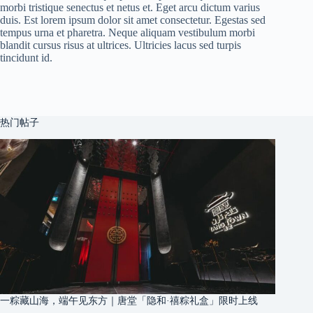
morbi tristique senectus et netus et. Eget arcu dictum varius
duis. Est lorem ipsum dolor sit amet consectetur. Egestas sed
tempus urna et pharetra. Neque aliquam vestibulum morbi
blandit cursus risus at ultrices. Ultricies lacus sed turpis
tincidunt id.
热门帖子
一粽藏山海，端午见东方｜唐堂「隐和·禧粽礼盒」限时上线