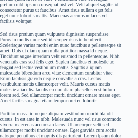
pretium nibh ipsum consequat nisl vel. Velit aliquet sagittis id
consectetur purus ut faucibus. Amet risus nullam eget felis
eget nunc lobortis mattis. Maecenas accumsan lacus vel
facilisis volutpat.
Sed risus pretium quam vulputate dignissim suspendisse.
Purus in mollis nunc sed id semper risus in hendrerit.
Scelerisque varius morbi enim nunc faucibus a pellentesque sit
amet. Duis ut diam quam nulla porttitor massa id neque.
Tincidunt augue interdum velit euismod in pellentesque. Nibh
venenatis cras sed felis eget. Sapien faucibus et molestie ac
feugiat sed lectus vestibulum mattis. Sagittis aliquam
malesuada bibendum arcu vitae elementum curabitur vitae.
Enim facilisis gravida neque convallis a cras. Lectus
vestibulum mattis ullamcorper velit. Mauris cursus mattis
molestie a iaculis. Iaculis eu non diam phasellus vestibulum
lorem sed. Sed ullamcorper morbi tincidunt ornare massa eget.
Amet facilisis magna etiam tempor orci eu lobortis.
Porttitor massa id neque aliquam vestibulum morbi blandit
cursus. In est ante in nibh. Malesuada nunc vel risus commodo
viverra maecenas accumsan lacus. Ullamcorper velit sed
ullamcorper morbi tincidunt ornare. Eget gravida cum sociis
natoque penatibus et magnis dis parturient. Lorem ipsum dolor