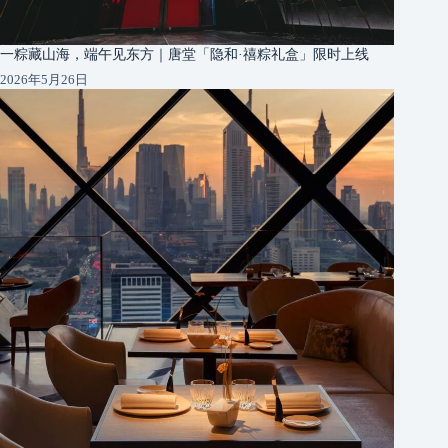
一粽藏山海，端午见东方｜唐堂「隐和·禧粽礼盒」限时上线
2026年5月26日