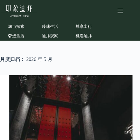
跳
至
内
容
城市探索
臻味生活
尊享出行
奢选酒店
迪拜观察
机遇迪拜
月度归档：
2026 年 5 月